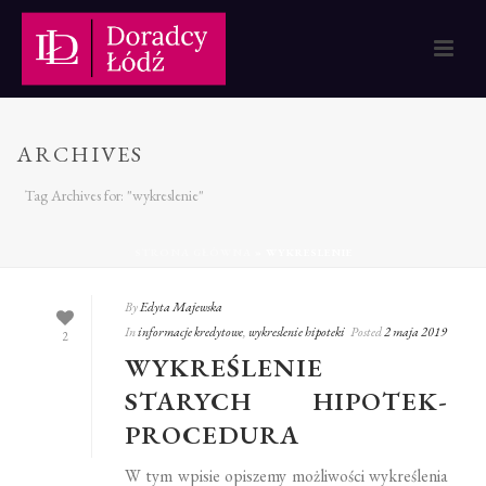
ARCHIVES
Tag Archives for: "wykreslenie"
STRONA GŁÓWNA
»
WYKRESLENIE
By
Edyta Majewska
In
informacje kredytowe
,
wykreslenie hipoteki
Posted
2 maja 2019
2
WYKREŚLENIE
STARYCH HIPOTEK-
PROCEDURA
W tym wpisie opiszemy możliwości wykreślenia