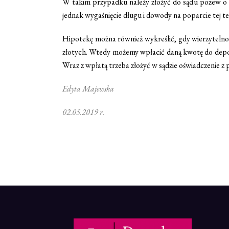
W takim przypadku należy złożyć do sądu pozew o u
jednak wygaśnięcie długu i dowody na poparcie tej te
Hipotekę można również wykreślić, gdy wierzytelnoś
złotych. Wtedy możemy wpłacić daną kwotę do depoz
Wraz z wpłatą trzeba złożyć w sądzie oświadczenie z p
Edyta Majewska
02.05.2019 r.