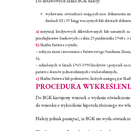
Do ustawowych zadań BGK należy:
wydawanie oświadczeń mających moc dokumentu urzęd
działach III i IV ksiąg wieczystych lub zbiorach doku
a)
instytucji kredytowych zlikwidowanych lub uznanych za 
przedsiębiorstw bankowych i z dnia 25 października 1948 r. o 
b)
Skarbu Państwa z tytułu:
–
nabycia ziemi i inwentarza z Państwowego Funduszu Ziemi, u
6),
– udzielonych w latach 1945-1990 kredytów i pożyczek na 
państwo domów jednorodzinnych i wielorodzinnych,
c)
Skarbu Państwa lub podmiotów, których następcą jest Skarb
PROCEDURA WYKREŚLENI
Do BGK kierujemy wniosek o wydanie oświadczenie u
do wniosku o wykreślenie hipoteki złożonego we wła
Należy jednak pamiętać, że BGK nie wyda oświadczeni