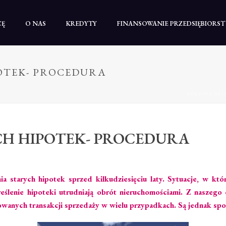
CĘ
O NAS
KREDYTY
FINANSOWANIE PRZEDSIĘBIORS
OTEK- PROCEDURA
STRONA GŁ
CH HIPOTEK- PROCEDURA
 starych hipotek sprzed kilkudziesięciu laty. Sytuacje, w któ
ślenie hipoteki utrudniają obrót nieruchomościami. Z naszego 
owanych transakcji sprzedaży w wielu przypadkach. Są jednak spo