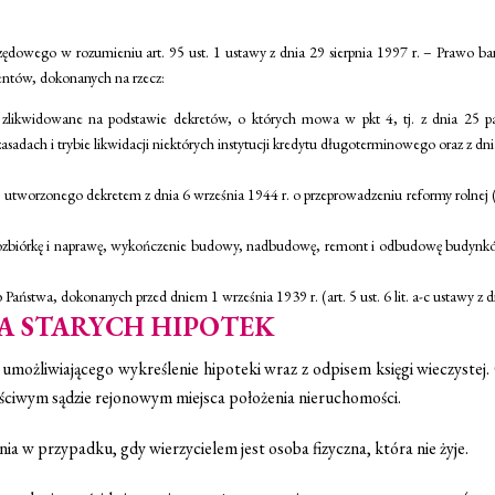
owego w rozumieniu art. 95 ust. 1 ustawy z dnia 29 sierpnia 1997 r. – Prawo b
mentów, dokonanych na rzecz:
zlikwidowane na podstawie dekretów, o których mowa w pkt 4, tj. z dnia 25 paźd
zasadach i trybie likwidacji niektórych instytucji kredytu długoterminowego oraz z dn
tworzonego dekretem z dnia 6 września 1944 r. o przeprowadzeniu reformy rolnej (Dz.
rozbiórkę i naprawę, wykończenie budowy, nadbudowę, remont i odbudowę budynków
 Państwa, dokonanych przed dniem 1 września 1939 r. (art. 5 ust. 6 lit. a-c ustawy 
A STARYCH HIPOTEK
możliwiającego wykreślenie hipoteki wraz z odpisem księgi wieczystej.
ściwym sądzie rejonowym miejsca położenia nieruchomości.
a w przypadku, gdy wierzycielem jest osoba fizyczna, która nie żyje.