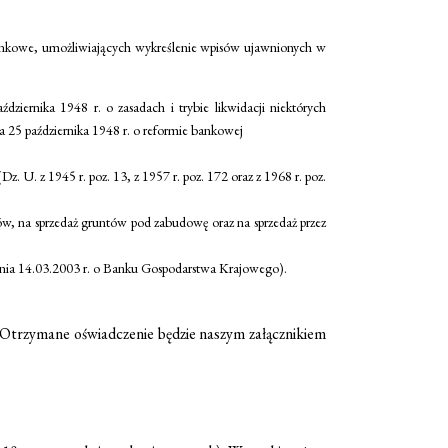
ankowe, umożliwiających wykreślenie wpisów ujawnionych w
ziernika 1948 r. o zasadach i trybie likwidacji niektórych
ia 25 października 1948 r. o reformie bankowej
 U. z 1945 r. poz. 13, z 1957 r. poz. 172 oraz z 1968 r. poz.
, na sprzedaż gruntów pod zabudowę oraz na sprzedaż przez
z dnia 14.03.2003 r. o Banku Gospodarstwa Krajowego).
 Otrzymane oświadczenie będzie naszym załącznikiem