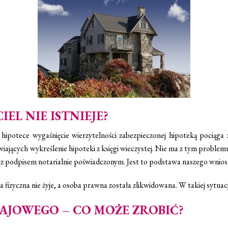
EL NIE ISTNIEJE?
hipotece wygaśnięcie wierzytelności zabezpieczonej hipoteką pociąga 
ających wykreślenie hipoteki z księgi wieczystej. Nie ma z tym problemu
e z podpisem notarialnie poświadczonym. Jest to podstawa naszego wnios
oba fizyczna nie żyje, a osoba prawna została zlikwidowana. W takiej sy
JOWEGO – CO MOŻE ZROBIĆ?