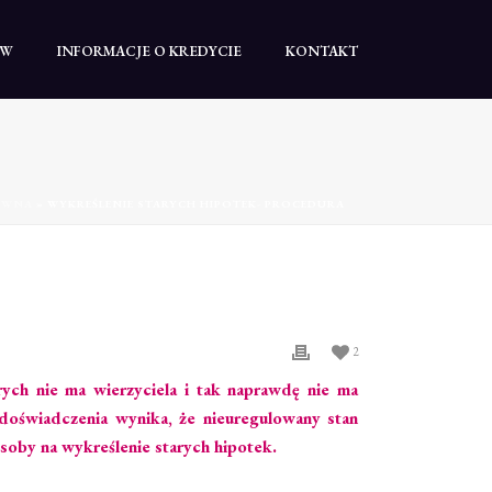
TW
INFORMACJE O KREDYCIE
KONTAKT
ÓWNA
»
WYKREŚLENIE STARYCH HIPOTEK- PROCEDURA
2
rych nie ma wierzyciela i tak naprawdę nie ma
doświadczenia wynika, że nieuregulowany stan
soby na wykreślenie starych hipotek.