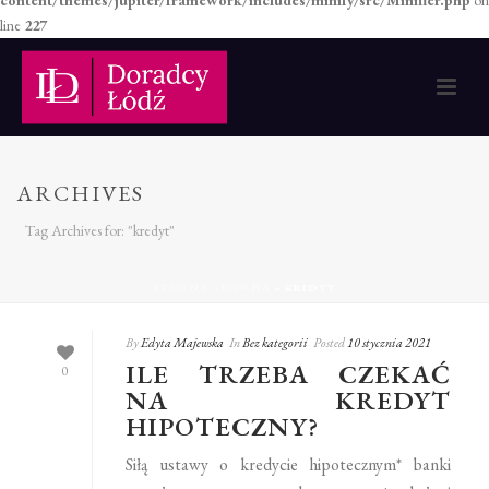
content/themes/jupiter/framework/includes/minify/src/Minifier.php
on
line
227
ARCHIVES
Tag Archives for: "kredyt"
STRONA GŁÓWNA
»
KREDYT
By
Edyta Majewska
In
Bez kategorii
Posted
10 stycznia 2021
ILE TRZEBA CZEKAĆ
0
NA KREDYT
HIPOTECZNY?
Siłą ustawy o kredycie hipotecznym* banki