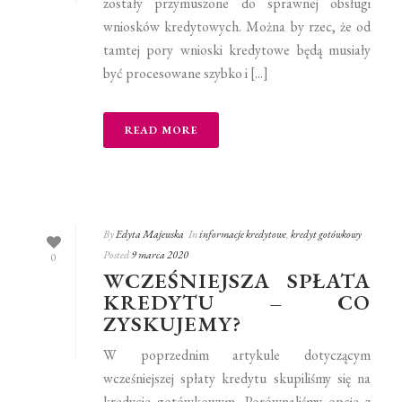
zostały przymuszone do sprawnej obsługi
wniosków kredytowych. Można by rzec, że od
tamtej pory wnioski kredytowe będą musiały
być procesowane szybko i [...]
READ MORE
By
Edyta Majewska
In
informacje kredytowe
,
kredyt gotówkowy
Posted
9 marca 2020
0
WCZEŚNIEJSZA SPŁATA
KREDYTU – CO
ZYSKUJEMY?
W poprzednim artykule dotyczącym
wcześniejszej spłaty kredytu skupiliśmy się na
kredycie gotówkowym. Porównaliśmy opcje z