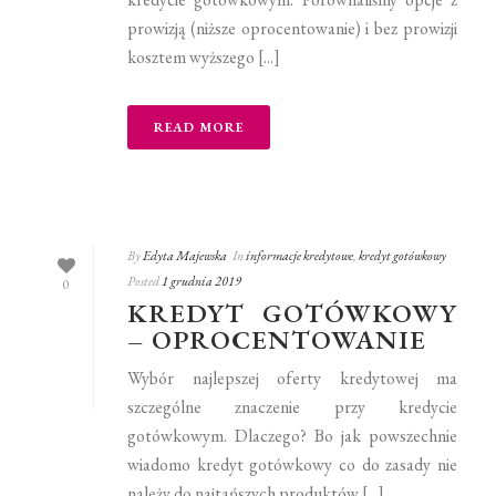
prowizją (niższe oprocentowanie) i bez prowizji
kosztem wyższego [...]
READ MORE
By
Edyta Majewska
In
informacje kredytowe
,
kredyt gotówkowy
Posted
1 grudnia 2019
0
KREDYT GOTÓWKOWY
– OPROCENTOWANIE
Wybór najlepszej oferty kredytowej ma
szczególne znaczenie przy kredycie
gotówkowym. Dlaczego? Bo jak powszechnie
wiadomo kredyt gotówkowy co do zasady nie
należy do najtańszych produktów [...]