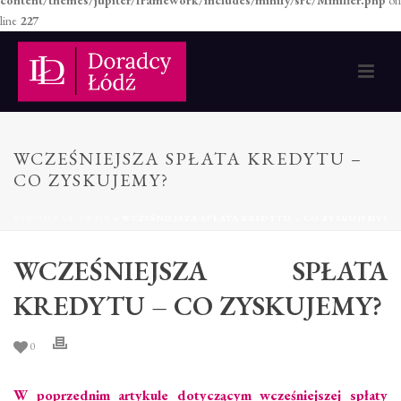
content/themes/jupiter/framework/includes/minify/src/Minifier.php
on
line
227
WCZEŚNIEJSZA SPŁATA KREDYTU –
CO ZYSKUJEMY?
STRONA GŁÓWNA
»
WCZEŚNIEJSZA SPŁATA KREDYTU – CO ZYSKUJEMY?
WCZEŚNIEJSZA SPŁATA
KREDYTU – CO ZYSKUJEMY?
0
W poprzednim artykule dotyczącym wcześniejszej spłaty