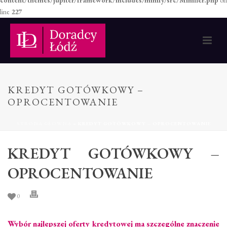
content/themes/jupiter/framework/includes/minify/src/Minifier.php
on
line
227
KREDYT GOTÓWKOWY –
OPROCENTOWANIE
STRONA GŁÓWNA
»
KREDYT GOTÓWKOWY – OPROCENTOWANIE
KREDYT GOTÓWKOWY –
OPROCENTOWANIE
0
Wybór najlepszej oferty kredytowej ma szczególne znaczenie