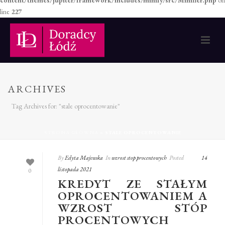
content/themes/jupiter/framework/includes/minify/src/Minifier.php
on
line
227
ARCHIVES
Tag Archives for: "stale oprocentowanie"
STRONA GŁÓWNA
»
STALE OPROCENTOWANIE
By
Edyta Majewska
In
wzrost stop procentowych
Posted
14
listopada 2021
0
KREDYT ZE STAŁYM
OPROCENTOWANIEM A
WZROST STÓP
PROCENTOWYCH