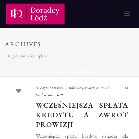
ARCHIVES
Tag Archives for: "splata"
STRONA GŁÓWNA
»
SPLATA
By
Edyta Majewska
In
informacje kredytowe
Posted
18
października 2019
0
WCZEŚNIEJSZA SPŁATA
KREDYTU A ZWROT
PROWIZJI
Wcześniejsza spłata kredytu oznacza dla