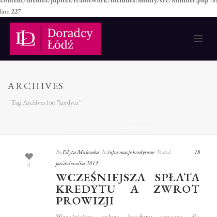
content/themes/jupiter/framework/includes/minify/src/Minifier.php
on
line
227
ARCHIVES
Tag Archives for: "kredytu"
STRONA GŁÓWNA
»
KREDYTU
By
Edyta Majewska
In
informacje kredytowe
Posted
18
października 2019
0
WCZEŚNIEJSZA SPŁATA
KREDYTU A ZWROT
PROWIZJI