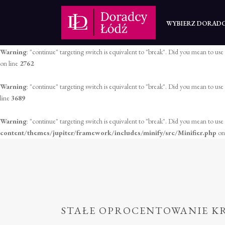
Warning
: "continue" targeting switch is equivalent to "break". Did you mean to use
WYBIERZ DORAD
on line
2758
Warning
: "continue" targeting switch is equivalent to "break". Did you mean to use
on line
2762
Warning
: "continue" targeting switch is equivalent to "break". Did you mean to use
line
3689
Warning
: "continue" targeting switch is equivalent to "break". Did you mean to use
content/themes/jupiter/framework/includes/minify/src/Minifier.php
on
STAŁE OPROCENTOWANIE KR