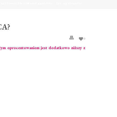
TAŁE OPROCENTOWANIE KREDYTU – CZY SIĘ OPŁACA?
CA?
0
ałym oprocentowaniem jest dodatkowo niższy z