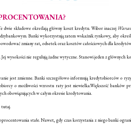
PROCENTOWANIA?
e dwie składowe określają główny koszt kredytu. Wibor inaczej
Warsaw
międzybankowym. Banki wykorzystują zatem wskaźnik rynkowy, aby okreś
wodować zmiany rat, odsetek oraz kosztów całościowych dla kredytów
u. Jej wysokości nie regulują żadne wytyczne. Stanowi jeden z głównych
anie jest zmienne. Banki szczegółowo informują kredytobiorców o ryzy
biorcy o możliwości wzrostu raty jest niewielka.Większość banków p
tych obowiązujących w całym okresie kredytowania.
e
tutaj
.
ocentowania stałe. Nawet, gdy czas korzystania z niego banki ogranicza