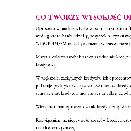
CO TWORZY WYSOKOŚĆ O
Oprocentowanie kredytu to wibor i marża banku. T
według której banki udzielają pożyczek na rynku 
WIBOR 3M/6M może być zmienny w czasie i może po
Marża z kolei to zarobek banku za udzielnie kredyt
kredytowej.
W większości zaciąganych kredytów ich oprocentow
pokazuje praktyka rzeczywista świadomość kredyto
symulacje rat kredytów mogą znacznie odbiegać od 
Więcej na temat oprocentowania kredytu znajdzieci
Rozwiązaniem na niepewność kosztów kredytu jest opr
takich ofert są znaczące.