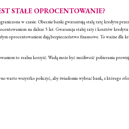
EST STAŁE OPROCENTOWANIE?
aniczona w czasie. Obecnie banki gwarantują stałą ratę kredytu przez 5
ocentowaniem na dalsze 5 lat. Gwarancja stałej raty i kosztów kredytu
ym oprocentowaniem dają bezpieczeństwo finansowe. To ważne dla k
owaniem to realna korzyść. Wadą może być możliwość pobierania prowizji
ewno warto wszystko policzyć, aby świadomie wybrać bank, z którego ofe