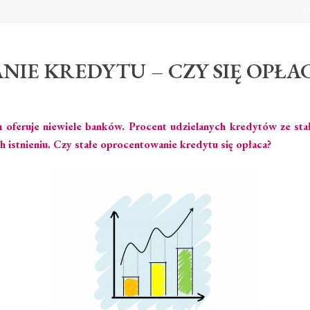
STRONA GŁÓWNA
»
S
IE KREDYTU – CZY SIĘ OPŁA
 oferuje niewiele banków. Procent udzielanych kredytów ze st
 istnieniu. Czy stałe oprocentowanie kredytu się opłaca?