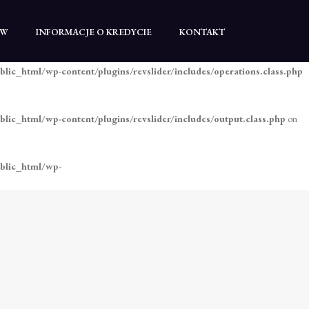
blic_html/wp-content/plugins/revslider/includes/operations.class.php
TW
INFORMACJE O KREDYCIE
KONTAKT
blic_html/wp-content/plugins/revslider/includes/operations.class.php
blic_html/wp-content/plugins/revslider/includes/output.class.php
on
ublic_html/wp-