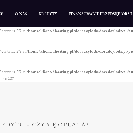
 "continue 2"? in
/home/klient.dhosting.pl/doradcylodz/doradcylodz.pl/pu
CĘ
O NAS
KREDYTY
FINANSOWANIE PRZEDSIĘBIORS
 "continue 2"? in
/home/klient.dhosting.pl/doradcylodz/doradcylodz.pl/pu
 "continue 2"? in
/home/klient.dhosting.pl/doradcylodz/doradcylodz.pl/pu
 "continue 2"? in
/home/klient.dhosting.pl/doradcylodz/doradcylodz.pl/p
 line
227
EDYTU – CZY SIĘ OPŁACA?