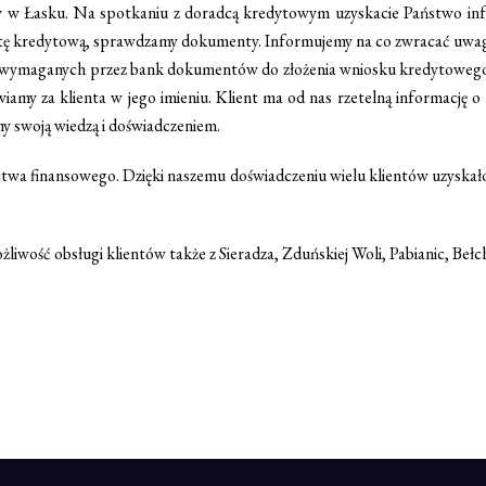
y w Łasku. Na spotkaniu z doradcą kredytowym uzyskacie Państwo in
rtę kredytową, sprawdzamy dokumenty. Informujemy na co zwracać uwag
 wymaganych przez bank dokumentów do złożenia wniosku kredytowego.
twiamy za klienta w jego imieniu. Klient ma od nas rzetelną informac
my swoją wiedzą i doświadczeniem.
ctwa finansowego. Dzięki naszemu doświadczeniu wielu klientów uzyska
iwość obsługi klientów także z Sieradza, Zduńskiej Woli, Pabianic, Bełch