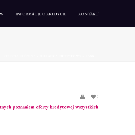
TW
INFORMACJE O KREDYCIE
KONTAKT
STRONA GŁÓWNA
»
DORADCA KREDYTOWY – ŁASK
0
ętnych poznaniem oferty kredytowej wszystkich