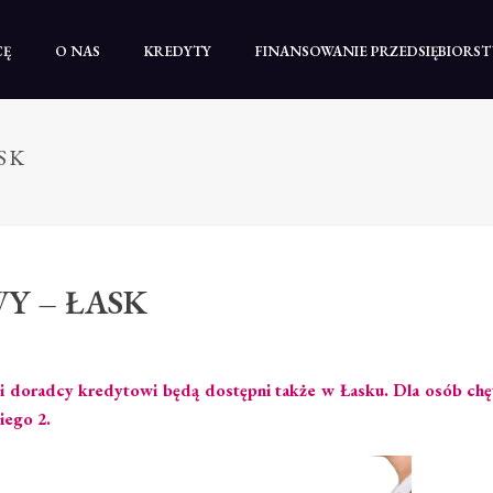
CĘ
O NAS
KREDYTY
FINANSOWANIE PRZEDSIĘBIORS
SK
 – ŁASK
asi doradcy kredytowi będą dostępni także w Łasku. Dla osób ch
iego 2.