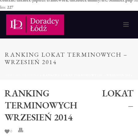
content/themes/jupiter/framework/includes/minify/src/Minifier.php
on
line
227
RANKING LOKAT TERMINOWYCH –
WRZESIEŃ 2014
STRONA GŁÓWNA
»
RANKING LOKAT TERMINOWYCH – WRZESIEŃ 2014
RANKING LOKAT
TERMINOWYCH –
WRZESIEŃ 2014
0