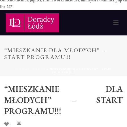
content/themes/jupiter/framework/includes/minify/src/Minifier.php
on
line
227
“MIESZKANIE DLA MŁODYCH” –
START PROGRAMU!!!
STRONA GŁÓWNA
»
“MIESZKANIE DLA MŁODYCH” – START
PROGRAMU!!!
“MIESZKANIE DLA
MŁODYCH” – START
PROGRAMU!!!
0