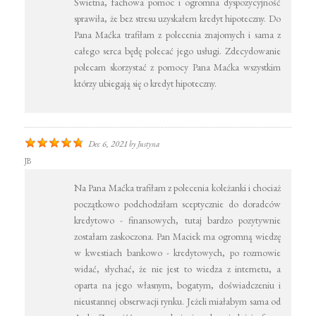
Świetna, fachowa pomoc i ogromna dyspozycyjność
sprawiła, że bez stresu uzyskałem kredyt hipoteczny. Do
Pana Maćka trafiłam z polecenia znajomych i sama z
całego serca będę polecać jego usługi. Zdecydowanie
polecam skorzystać z pomocy Pana Maćka wszystkim
którzy ubiegają się o kredyt hipoteczny.
Dec 6, 2021
by
Justyna
JB
Na Pana Maćka trafiłam z polecenia koleżanki i chociaż
początkowo podchodziłam sceptycznie do doradców
kredytowo - finansowych, tutaj bardzo pozytywnie
zostałam zaskoczona. Pan Maciek ma ogromną wiedzę
w kwestiach bankowo - kredytowych, po rozmowie
widać, słychać, że nie jest to wiedza z internetu, a
oparta na jego własnym, bogatym, doświadczeniu i
nieustannej obserwacji rynku. Jeżeli miałabym sama od