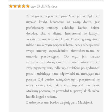
Apr 29, 2019
by
Anna
Z całego serca polecam pana Macieja. Pomógł nam
uzyskać kredyt hipoteczny na zakup domu. Jest
profesjonalny, rzetelny, dokładny. Bardzo dobrze
doradza, dba o klienta. Interesował się każdym
aspektem naszej transakcji kupna. Dzięki jego sugestiom
udało nam się wynegocjować lepszą cenę i zabezpieczyć
swoje interesy odpowiednimi sformułowaniami w
umowie przedwstępnej. Do tego jest bardzo
sympatyczny, miło się z nim rozmawia. Poświęcał nam
swój prywatny czas, odbierając telefony po godzinach
pracy i udzielając nam odpowiedzi na nurtujące nas
pytania. Był bardzo zaangażowany i przejmował się
naszą sprawą tak, jakby sam kupował ten dom.
Mieliśmy poczucie, że prowadził tą sprawę jak dla siebie
lub dla kogoś z rodziny.
Bardzo polecam i bardzo dziękuję panu Maciejowi.