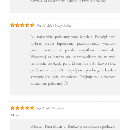
potrzeb, za co serdecznie dziękuję Panu Maciejowi.
Oct 14, 2019
by
Agnieszka
Jak najbardziej polecamy pana Macieja. Pomógł nam
wybrać kredyt hipoteczny, przedstawiając wszystko
jasno, rzetelnie i przede wszystkim zrozumiale.
Wcześniej za bardzo nie orientowaliśmy się w tych
tematach, ale dzięki panu Maciejowi było łatwo i bez
problemów. Kontakt i współpraca przebiegała bardzo
sprawnie i w miłej atmosferze. Dziękujemy i z czystym
sumieniem polecamy 🙂
Sep 3, 2019
by
Adam
Adam_lodz
Polecam Pana Macieja. Bardzo profesjonalnie podszedł