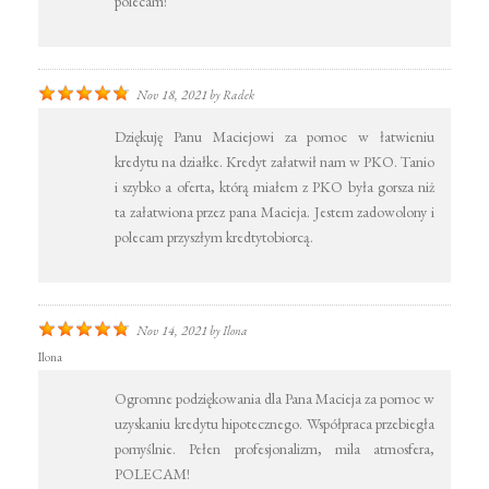
polecam!
Nov 18, 2021
by
Radek
Dziękuję Panu Maciejowi za pomoc w łatwieniu
kredytu na działke. Kredyt załatwił nam w PKO. Tanio
i szybko a oferta, którą miałem z PKO była gorsza niż
ta załatwiona przez pana Macieja. Jestem zadowolony i
polecam przyszłym kredtytobiorcą.
Nov 14, 2021
by
Ilona
Ilona
Ogromne podziękowania dla Pana Macieja za pomoc w
uzyskaniu kredytu hipotecznego. Współpraca przebiegła
pomyślnie. Pełen profesjonalizm, mila atmosfera,
POLECAM!