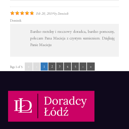
Feb 20, 2019
by
Dominik
Dominik
Bardzo rzetelny i rzeczowy doradca, bardzo pomocny,
polecam Pana Macieja z czystym sumieniem. Dziękuję
Panie Macieju
«
‹
1
2
3
4
5
›
»
Page 1 of 5: