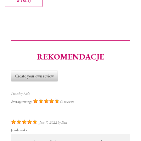
REKOMENDACJE
Create your own review
Doradcy Łódź
Average rating:
61 reviews
Jun 7, 2022
by
Ewa
Jakubowska