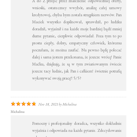
A do Z przejść przez znalezienie odpowiedniej oferty,
wnioski, ostateczney wwybór, analizę całej umowy
kredytowej, chyba bym została strzępkiem nerwów. Pan
Maciek wszystko dopilnował, sprawdził, po ludzku
doradził, wyjaśnił i na każde moje bardziej bądź mniej
durne pytanie, cierpliwie odpowiadał. Poza tym to po
prostu ciepły, dobry, empatyczny człowiek, któremu
poczułam, że można zaufać. Na pewno będę polecać
dalej i sama jestem przekonana, że jeszcze wrócę! Panie
Maćku, dziękuję, że są w tym zwiariowanym świecie
jeszcze tacy ludzie, jak Pan i całkiem! świetnie potrafią
wykonywać swoją pracę!! 5/5?
Nov 18, 2021
by
Michalina
Michalina
Pomocny i profesjonalny doradca, wszystko dokładnie
wyjaśnia i odpowiada na każde pytanie. Zdecydowanie