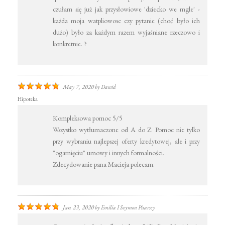
czułam się już jak przysłowiowe 'dziecko we mgle' -
każda moja watpliowosc czy pytanie (choć było ich
dużo) było za każdym razem wyjaśniane rzeczowo i
konkretnie. ?
May 7, 2020
by
Dawid
Hipoteka
Kompleksowa pomoc 5/5
Wszystko wytłumaczone od A do Z. Pomoc nie tylko
przy wybraniu najlepszej oferty kredytowej, ale i przy
"ogarnięciu" umowy i innych formalności.
Zdecydowanie pana Macieja polecam.
Jan 23, 2020
by
Emilia I Szymon Pisarscy