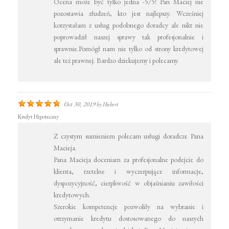
Ocena może być tylko jedna -5/5! Pan Maciej nie
pozostawia złudzeń, kto jest najlepszy. Wcześniej
korzystałam z usług podobnego doradcy ale nikt nie
poprowadził naszej sprawy tak profesjonalnie i
sprawnie.Pomógł nam nie tylko od strony kredytowej
ale też prawnej. Bardzo dziekujemy i polecamy.
Oct 30, 2019
by
Hubert
Kredyt Hipoteczny
Z czystym sumieniem polecam usługi doradcze Pana
Macieja.
Pana Macieja doceniam za profesjonalne podejcie do
klienta, rzetelne i wyczerpujące informacje,
dyspozycyjność, cierpliwość w objaśnianiu zawiłości
kredytowych.
Szerokie kompetencje pozwoliły na wybranie i
otrzymanie kredytu dostosowanego do naszych